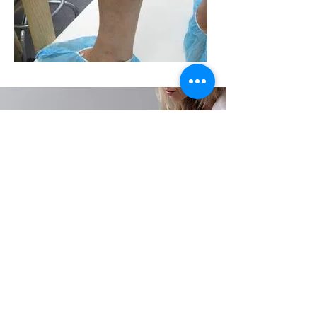
Notre équipe vous
attend du lundi au
vendredi
N’attendez pas que vos varices
s’aggravent et qu’elles vous
causent des complications
majeures.